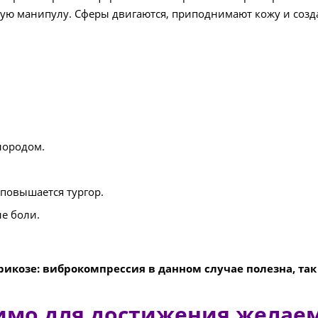
ю манипулу. Сферы двигаются, приподнимают кожу и созда
лородом.
 повышается тургор.
е боли.
козе: виброкомпрессия в данном случае полезна, так 
имо для достижения желаем