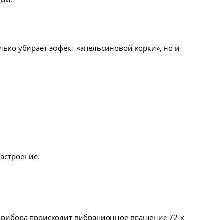
ько убирает эффект «апельсиновой корки», но и
астроение.
 прибора происходит вибрационное вращение 72-х