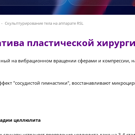
Скульптурирование тела на аппарате RSL
натива пластической хирург
анный на вибрационном вращении сферами и компрессии, 
ффект "сосудистой гимнастики", восстанавливают микроцир
тадии целлюлита
 случаях: устраняет проявления целлюлита даже на 3-4 ста