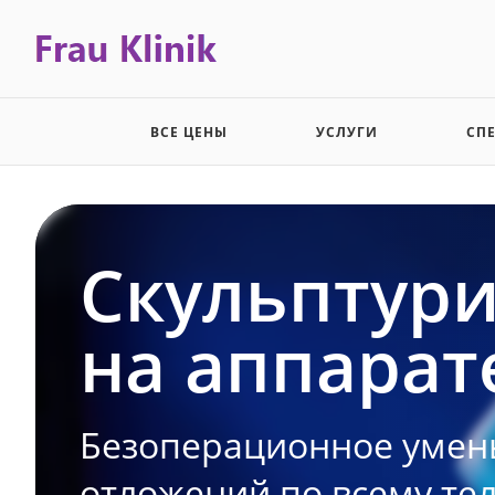
ВСЕ ЦЕНЫ
УСЛУГИ
СП
Скульптури
на аппарат
Безоперационное уме
отложений по всему тел