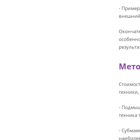
- Пример
внешний 
Окончате
особенно
результа
Мето
Стоимост
техники,
- Подмыш
техника 
- Субмам
наиболее