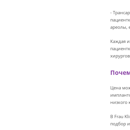
- Транса
пациентк
ареолы, 
Каждая и
пациентк
хирургов
Почем
Цена мож
импланто
низкого 
В Frau K
подбор и