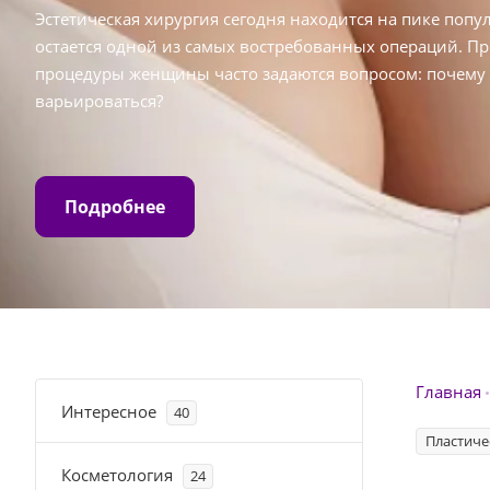
Эстетическая хирургия сегодня находится на пике попу
остается одной из самых востребованных операций. П
процедуры женщины часто задаются вопросом: почему 
варьироваться?
Подробнее
Главная
Интересное
40
Пластиче
Косметология
24