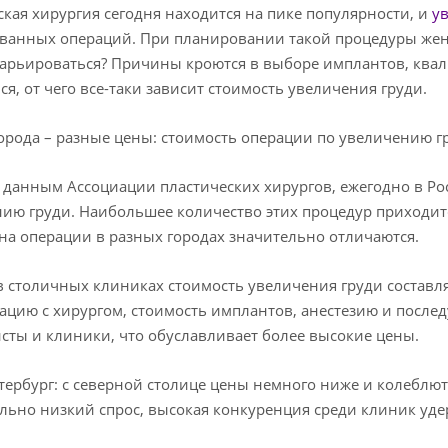
ская хирургия сегодня находится на пике популярности, и
у
ванных операций. При планировании такой процедуры женщ
арьироваться? Причины кроются в выборе имплантов, квали
ся, от чего все-таки зависит стоимость увеличения груди.
орода – разные цены: стоимость операции по увеличению г
 данным Ассоциации пластических хирургов, ежегодно в Ро
ию груди. Наибольшее количество этих процедур приходится
на операции в разных городах значительно отличаются.
в столичных клиниках стоимость увеличения груди составляе
ацию с хирургом, стоимость имплантов, анестезию и посл
сты и клиники, что обуславливает более высокие цены.
тербург: с северной столице цены немного ниже и колеблютс
льно низкий спрос, высокая конкуренция среди клиник уде