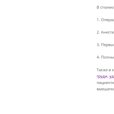
В стоимо
1. Опера
2. Анест
3. Первы
4. Полн
Также в 
груди
,
уд
пациентк
вмешател