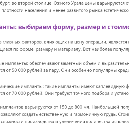
бург: во второй столице Южного Урала цены варьируются от
плотности населения и менее развитого рынка эстетическ
нты: выбираем форму, размер и стоим
 главных факторов, влияющих на цену операции, является
иеся по форме, размеру и материалу. Вот наиболее попул
ые импланты: обеспечивают заметный объем и выразительн
ся от 50 000 рублей за пару. Они особенно популярны сре
мические импланты: такие импланты имеют каплевидную ф
ся от 70 000 рублей. Они требуют точного подбора и устан
имплантов варьируются от 150 до 800 мл. Наибольшей попу
позволяют создать естественную и гармоничную грудь. Стои
сложности производства и увеличения количества исполь