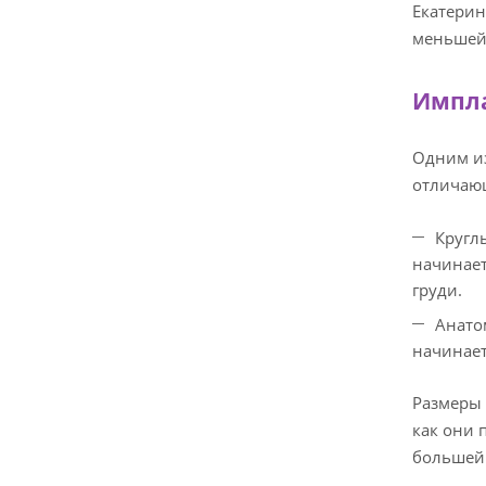
Екатерин
меньшей 
Импла
Одним из
отличающ
Кругл
начинает
груди.
Анато
начинает
Размеры 
как они 
большей 