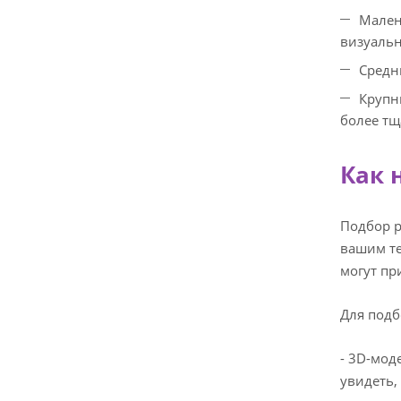
Мален
визуальн
Средн
Крупн
более тщ
Как 
Подбор р
вашим те
могут пр
Для подб
- 3D-мод
увидеть,