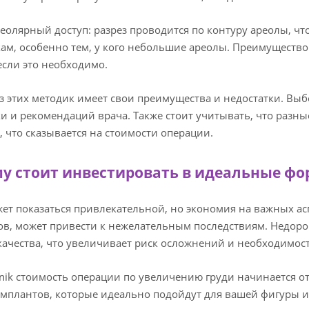
реолярный доступ: разрез проводится по контуру ареолы, чт
ам, особенно тем, у кого небольшие ареолы. Преимуществ
если это необходимо.
з этих методик имеет свои преимущества и недостатки. Вы
и и рекомендаций врача. Также стоит учитывать, что разны
, что сказывается на стоимости операции.
у стоит инвестировать в идеальные ф
ет показаться привлекательной, но экономия на важных асп
в, может привести к нежелательным последствиям. Недор
качества, что увеличивает риск осложнений и необходимос
linik стоимость операции по увеличению груди начинается о
мплантов, которые идеально подойдут для вашей фигуры и