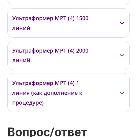
—
Ультраформер МРТ (4) 1500
0433
линий
от 150 000 ₽
—
Ультраформер МРТ (4) 2000
0434
линий
от 160 000 ₽
—
Ультраформер МРТ (4) 1
0435
линия (как дополнение к
от 170 000 ₽
процедуре)
—
Вопрос/ответ
0436