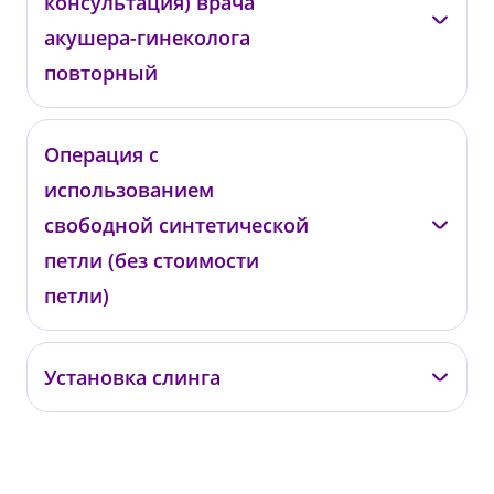
консультация) врача
КГ01
от 4 000 ₽
акушера-гинеколога
повторный
Подольская Т.В.
Операция с
использованием
КГ02
от 3 000 ₽
свободной синтетической
петли (без стоимости
петли)
Подольская Т.В.
Установка слинга
ХОВ06
от 90 000 ₽
—
ХОВ09