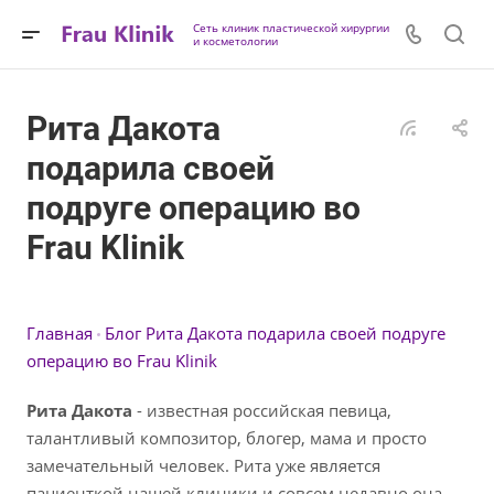
Сеть клиник пластической хирургии
и косметологии
Рита Дакота
подарила своей
подруге операцию во
Frau Klinik
Главная
Блог
Рита Дакота подарила своей подруге
операцию во Frau Klinik
Рита Дакота
- известная российская певица,
талантливый композитор, блогер, мама и просто
замечательный человек. Рита уже является
пациенткой нашей клиники и совсем недавно она