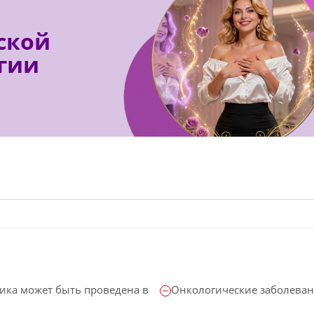
ской
гии
стика может быть проведена в
Онкологические заболеван