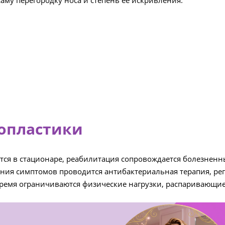
аму перегородку носа и степень ее искривления.
топластики
ется в стационаре, реабилитация сопровождается болезне
ения симптомов проводится антибактериальная терапия, ре
 время ограничиваются физические нагрузки, распаривающи