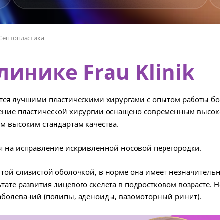
Септопластика
линике Frau Klinik
яется лучшими пластическими хирургами с опытом работы б
еление пластической хирургии оснащено современным высо
 высоким стандартам качества.
я на исправление искривленной носовой перегородки.
рытой слизистой оболочкой, в норме она имеет незначител
ьтате развития лицевого скелета в подростковом возрасте.
заболеваний (полипы, аденоиды, вазомоторный ринит).