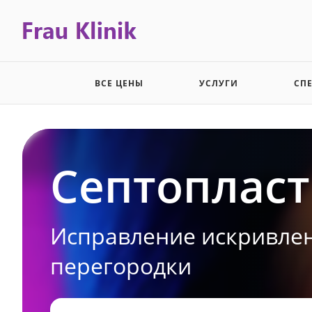
ВСЕ ЦЕНЫ
УСЛУГИ
СП
Септоплас
Исправление искривле
перегородки