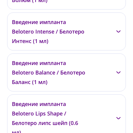
Волюм (1 мл)
—
Введение импланта
00813
Belotero Intense / Белотеро
от 29 100 ₽
Интенс (1 мл)
—
Введение импланта
00814
Belotero Balance / Белотеро
от 28 500 ₽
Баланс (1 мл)
—
Введение импланта
00729
Belotero Lips Shape /
от 26 900 ₽
Белотеро липс шейп (0.6
мл)