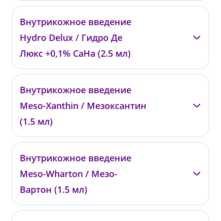
—
Внутрикожное введение
0825
Hydro Delux / Гидро Де
от 45 000 ₽
Люкс +0,1% CaHa (2.5 мл)
—
Внутрикожное введение
01813
Meso-Xanthin / Мезоксантин
от 26 000 ₽
(1.5 мл)
—
Внутрикожное введение
00950
Meso-Wharton / Мезо-
от 22 000 ₽
Вартон (1.5 мл)
—