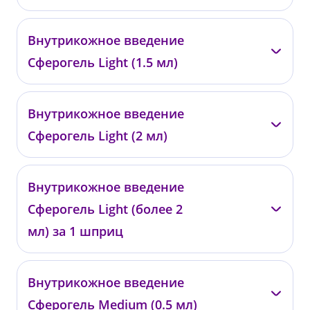
—
Внутрикожное введение
0477
Сферогель Light (1.5 мл)
от 16 200 ₽
—
Внутрикожное введение
0478
Сферогель Light (2 мл)
от 23 800 ₽
—
Внутрикожное введение
0479
Сферогель Light (более 2
от 31 300 ₽
мл) за 1 шприц
—
Внутрикожное введение
0480
Сферогель Medium (0.5 мл)
от 7 700 ₽