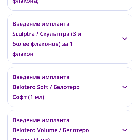
флакона)
—
Введение импланта
018032
Sculptra / Скульптра (3 и
от 105 200 ₽
более флаконов) за 1
флакон
—
Введение импланта
018033
Belotero Soft / Белотеро
от 51 200 ₽
Софт (1 мл)
—
Введение импланта
00815
Belotero Volume / Белотеро
от 22 500 ₽