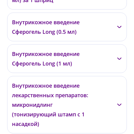
мл) за 1 шприц
—
Внутрикожное введение
0485
Сферогель Long (0.5 мл)
от 10 400 ₽
—
Внутрикожное введение
0486
Сферогель Long (1 мл)
от 17 400 ₽
—
Внутрикожное введение
0487
лекарственных препаратов:
от 31 000 ₽
микронидлинг
(тонизирующий штамп с 1
насадкой)