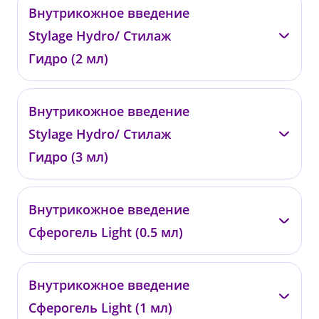
—
Внутрикожное введение
0466
Stylage Hydro/ Стилаж
от 14 000 ₽
Гидро (2 мл)
—
Внутрикожное введение
0467
Stylage Hydro/ Стилаж
от 27 100 ₽
Гидро (3 мл)
—
Внутрикожное введение
0468
Сферогель Light (0.5 мл)
от 39 000 ₽
—
Внутрикожное введение
0476
Сферогель Light (1 мл)
от 8 400 ₽