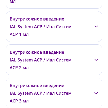
мл
—
Внутрикожное введение
0823
IAL System ACP / Иал Систем
от 44 000 ₽
АСР 1 мл
—
Внутрикожное введение
00732
IAL System ACP / Иал Систем
от 17 000 ₽
АСР 2 мл
—
Внутрикожное введение
0824
IAL System ACP / Иал Систем
от 32 000 ₽
АСР 3 мл