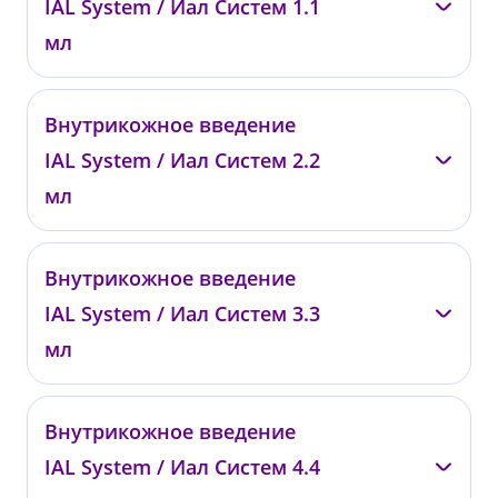
IAL System / Иал Систем 1.1
от 9 000 ₽
мл
—
Внутрикожное введение
00731
IAL System / Иал Систем 2.2
от 14 000 ₽
мл
—
Внутрикожное введение
0821
IAL System / Иал Систем 3.3
от 22 000 ₽
мл
—
Внутрикожное введение
0822
IAL System / Иал Систем 4.4
от 33 000 ₽