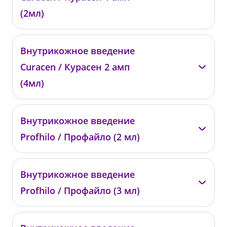
от 13 000 ₽
(2мл)
—
Внутрикожное введение
01828
Curacen / Курасен 2 амп
от 9 500 ₽
(4мл)
—
Внутрикожное введение
01829
Profhilo / Профайло (2 мл)
от 16 000 ₽
—
Внутрикожное введение
01830
Profhilo / Профайло (3 мл)
от 29 000 ₽
—