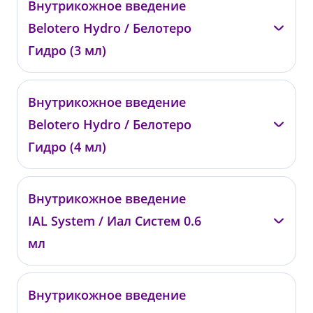
Внутрикожное введение
0182
Belotero Hydro / Белотеро
от 27 400 ₽
Гидро (3 мл)
—
Внутрикожное введение
0183
Belotero Hydro / Белотеро
от 38 000 ₽
Гидро (4 мл)
—
Внутрикожное введение
0184
IAL System / Иал Систем 0.6
от 47 000 ₽
мл
—
Внутрикожное введение
00730