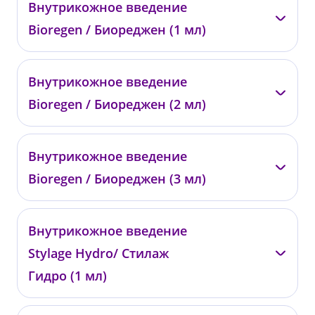
Внутрикожное введение
01800
Bioregen / Биореджен (1 мл)
от 22 000 ₽
—
Внутрикожное введение
0401
Bioregen / Биореджен (2 мл)
от 14 000 ₽
—
Внутрикожное введение
0402
Bioregen / Биореджен (3 мл)
от 23 500 ₽
—
Внутрикожное введение
0403
Stylage Hydro/ Стилаж
от 33 000 ₽
Гидро (1 мл)