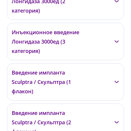
Лонгидаза 3000ед (2
от 2 000 ₽
категория)
—
Инъекционное введение
001465
Лонгидаза 3000ед (3
от 4 500 ₽
категория)
—
Введение импланта
001513
Sculptra / Скульптра (1
от 10 000 ₽
флакон)
—
Введение импланта
018031
Sculptra / Скульптра (2
от 56 200 ₽