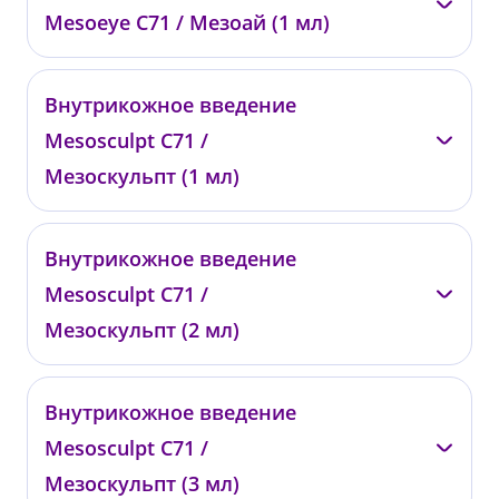
Mesoeye C71 / Мезоай (1 мл)
—
Внутрикожное введение
01802
Mesosculpt C71 /
от 21 500 ₽
Мезоскульпт (1 мл)
—
Внутрикожное введение
00750
Mesosculpt C71 /
от 19 000 ₽
Мезоскульпт (2 мл)
—
Внутрикожное введение
00899
Mesosculpt C71 /
от 35 000 ₽
Мезоскульпт (3 мл)