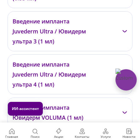
—
Введение импланта
00951
Juvederm Ultra / Ювидерм
от 27 000 ₽
ультра 3 (1 мл)
—
Введение импланта
00751
Juvederm Ultra / Ювидерм
от 34 000 ₽
ультра 4 (1 мл)
—
Введение импланта
00752
Ювидерм VOLUMA (1 мл)
от 36 000 ₽
—
Главная
Поиск
Акции
Контакты
Услуги
Новости