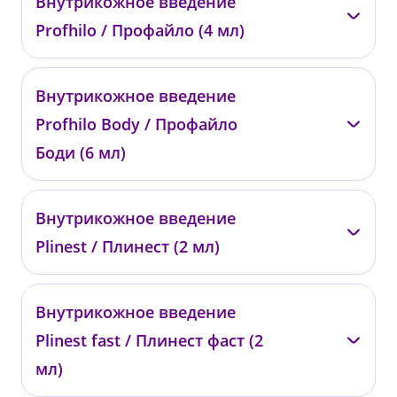
Внутрикожное введение
0455
Profhilo / Профайло (4 мл)
от 45 900 ₽
—
Внутрикожное введение
01831
Profhilo Body / Профайло
от 54 000 ₽
Боди (6 мл)
—
Внутрикожное введение
0372
Plinest / Плинест (2 мл)
от 88 000 ₽
—
Внутрикожное введение
01983
Plinest fast / Плинест фаст (2
от 19 000 ₽
мл)