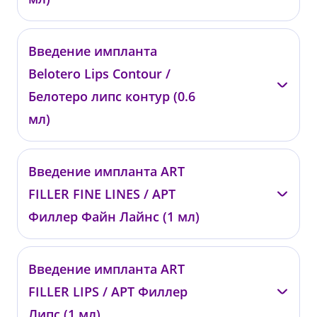
—
Введение импланта
008141
Belotero Lips Contour /
от 21 400 ₽
Белотеро липс контур (0.6
мл)
—
Введение импланта ART
008142
FILLER FINE LINES / АРТ
от 20 300 ₽
Филлер Файн Лайнс (1 мл)
—
Введение импланта ART
0251
FILLER LIPS / АРТ Филлер
от 19 200 ₽
Липс (1 мл)