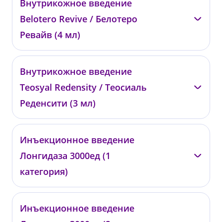
Внутрикожное введение
0745
Belotero Revive / Белотеро
от 52 000 ₽
Ревайв (4 мл)
—
Внутрикожное введение
0746
Teosyal Redensity / Теосиаль
от 68 000 ₽
Реденсити (3 мл)
—
Инъекционное введение
00768
Лонгидаза 3000ед (1
от 34 100 ₽
категория)
—
Инъекционное введение
001464