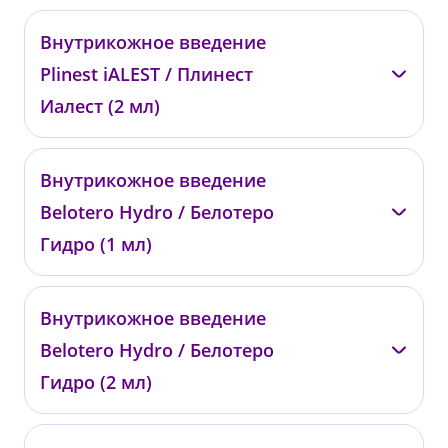
—
Внутрикожное введение
01984
Plinest iALEST / Плинест
от 19 000 ₽
Иалест (2 мл)
—
Внутрикожное введение
01985
Belotero Hydro / Белотеро
от 18 000 ₽
Гидро (1 мл)
—
Внутрикожное введение
0180
Belotero Hydro / Белотеро
от 14 200 ₽
Гидро (2 мл)
—