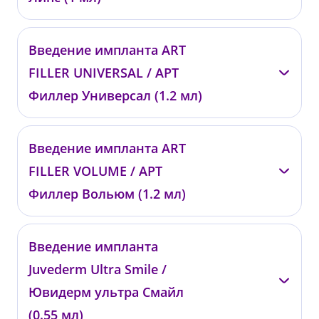
—
Введение импланта ART
0252
FILLER UNIVERSAL / АРТ
от 23 200 ₽
Филлер Универсал (1.2 мл)
—
Введение импланта ART
0253
FILLER VOLUME / АРТ
от 24 200 ₽
Филлер Вольюм (1.2 мл)
—
Введение импланта
0254
Juvederm Ultra Smile /
от 27 200 ₽
Ювидерм ультра Смайл
(0.55 мл)