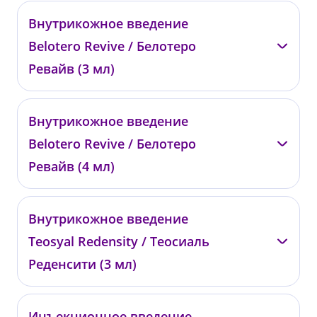
—
Внутрикожное введение
0744
Belotero Revive / Белотеро
от 34 000 ₽
Ревайв (3 мл)
—
Внутрикожное введение
0745
Belotero Revive / Белотеро
от 52 000 ₽
Ревайв (4 мл)
—
Внутрикожное введение
0746
Teosyal Redensity / Теосиаль
от 68 000 ₽
Реденсити (3 мл)
—
Инъекционное введение