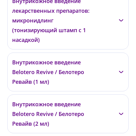
Внутрикожное введение
0487
лекарственных препаратов:
от 31 000 ₽
микронидлинг
(тонизирующий штамп с 1
насадкой)
—
Внутрикожное введение
0687
Belotero Revive / Белотеро
от 25 000 ₽
Ревайв (1 мл)
—
Внутрикожное введение
0743
Belotero Revive / Белотеро
от 18 200 ₽
Ревайв (2 мл)