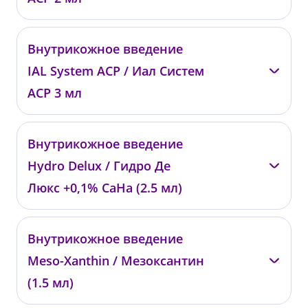
—
Внутрикожное введение
0824
IAL System ACP / Иал Систем
от 32 000 ₽
АСР 3 мл
—
Внутрикожное введение
0825
Hydro Delux / Гидро Де
от 45 000 ₽
Люкс +0,1% CaHa (2.5 мл)
—
Внутрикожное введение
01813
Meso-Xanthin / Мезоксантин
от 26 000 ₽
(1.5 мл)