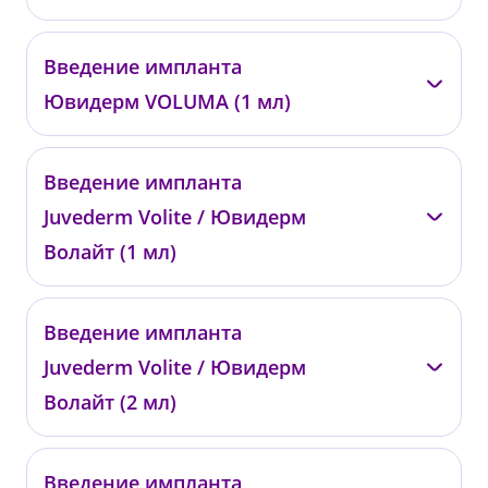
—
Введение импланта
00752
Ювидерм VOLUMA (1 мл)
от 36 000 ₽
—
Введение импланта
00753
Juvederm Volite / Ювидерм
от 25 200 ₽
Волайт (1 мл)
—
Введение импланта
00859
Juvederm Volite / Ювидерм
от 30 000 ₽
Волайт (2 мл)
—
Введение импланта