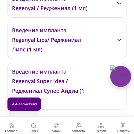
00861
Regenyal / Реджениал (1 мл)
от 53 000 ₽
—
Введение импланта
00789
Regenyal Lips/ Реджениал
от 21 200 ₽
Липс (1 мл)
—
Введение импланта
00790
Regenyal Super Idea /
от 20 200 ₽
Реджениал Супер Айдиа (1
мл)
—
Введение импланта
01980
Regenyal Super Idea /
Главная
Поиск
Акции
Контакты
Услуги
Новости