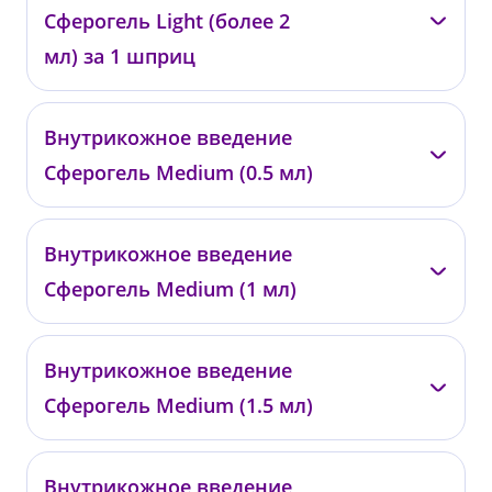
0479
Сферогель Light (более 2
от 31 300 ₽
мл) за 1 шприц
—
Внутрикожное введение
0480
Сферогель Medium (0.5 мл)
от 7 700 ₽
—
Внутрикожное введение
0481
Сферогель Medium (1 мл)
от 11 400 ₽
—
Внутрикожное введение
0482
Сферогель Medium (1.5 мл)
от 22 100 ₽
—
Внутрикожное введение