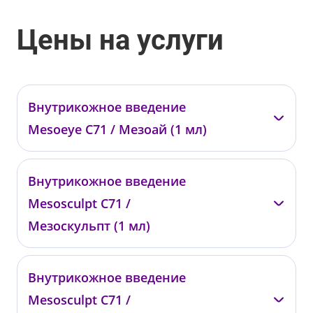
Цены на услуги
Внутрикожное введение
Mesoeye C71 / Мезоай (1 мл)
—
Внутрикожное введение
01802
Mesosculpt C71 /
от 21 500 ₽
Мезоскульпт (1 мл)
—
Внутрикожное введение
00750
Mesosculpt C71 /
от 19 000 ₽