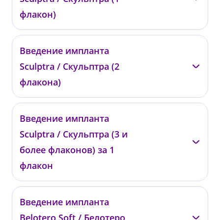
от 10 000 ₽
флакон)
—
Введение импланта
018031
Sculptra / Скульптра (2
от 56 200 ₽
флакона)
—
Введение импланта
018032
Sculptra / Скульптра (3 и
от 105 200 ₽
более флаконов) за 1
флакон
—
Введение импланта
018033
Belotero Soft / Белотеро