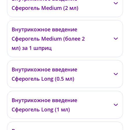
0483
Сферогель Medium (2 мл)
от 32 400 ₽
—
Внутрикожное введение
0484
Сферогель Medium (более 2
от 42 400 ₽
мл) за 1 шприц
—
Внутрикожное введение
0485
Сферогель Long (0.5 мл)
от 10 400 ₽
—
Внутрикожное введение
0486
Сферогель Long (1 мл)
от 17 400 ₽
—