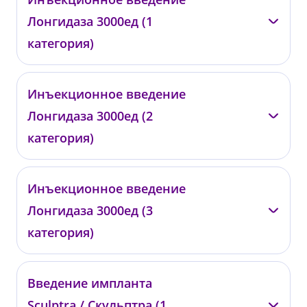
00768
Лонгидаза 3000ед (1
от 34 100 ₽
категория)
—
Инъекционное введение
001464
Лонгидаза 3000ед (2
от 2 000 ₽
категория)
—
Инъекционное введение
001465
Лонгидаза 3000ед (3
от 4 500 ₽
категория)
—
Введение импланта
001513
Sculptra / Скульптра (1