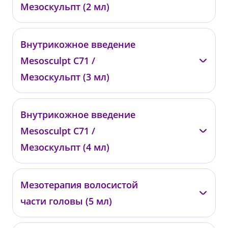
Мезоскульпт (2 мл)
—
Внутрикожное введение
00899
Mesosculpt C71 /
от 35 000 ₽
Мезоскульпт (3 мл)
—
Внутрикожное введение
00898
Mesosculpt C71 /
от 50 000 ₽
Мезоскульпт (4 мл)
—
Мезотерапия волосистой
00897
части головы (5 мл)
от 62 000 ₽