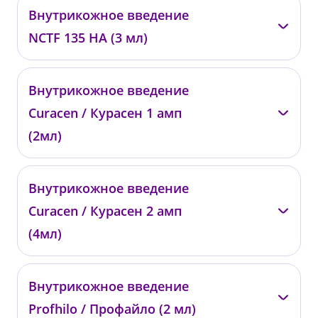
—
Внутрикожное введение
001447
NCTF 135 HA (3 мл)
от 6 200 ₽
—
Внутрикожное введение
01804
Curacen / Курасен 1 амп
от 13 000 ₽
(2мл)
—
Внутрикожное введение
01828
Curacen / Курасен 2 амп
от 9 500 ₽
(4мл)
—
Внутрикожное введение
01829
Profhilo / Профайло (2 мл)
от 16 000 ₽