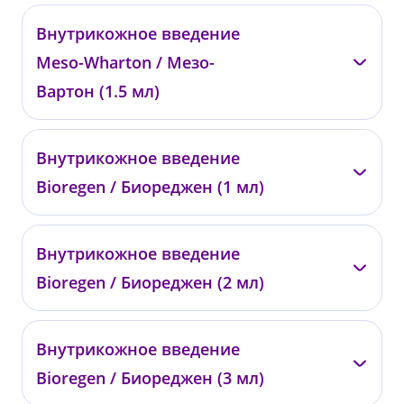
—
Внутрикожное введение
00950
Meso-Wharton / Мезо-
от 22 000 ₽
Вартон (1.5 мл)
—
Внутрикожное введение
01800
Bioregen / Биореджен (1 мл)
от 22 000 ₽
—
Внутрикожное введение
0401
Bioregen / Биореджен (2 мл)
от 14 000 ₽
—
Внутрикожное введение
0402
Bioregen / Биореджен (3 мл)
от 23 500 ₽