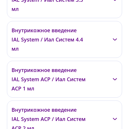
от 22 000 ₽
мл
—
Внутрикожное введение
0822
IAL System / Иал Систем 4.4
от 33 000 ₽
мл
—
Внутрикожное введение
0823
IAL System ACP / Иал Систем
от 44 000 ₽
АСР 1 мл
—
Внутрикожное введение
00732
IAL System ACP / Иал Систем
от 17 000 ₽
АСР 2 мл