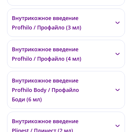
—
Внутрикожное введение
01830
Profhilo / Профайло (3 мл)
от 29 000 ₽
—
Внутрикожное введение
0455
Profhilo / Профайло (4 мл)
от 45 900 ₽
—
Внутрикожное введение
01831
Profhilo Body / Профайло
от 54 000 ₽
Боди (6 мл)
—
Внутрикожное введение
0372
Plinest / Плинест (2 мл)