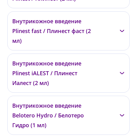
от 88 000 ₽
—
Внутрикожное введение
01983
Plinest fast / Плинест фаст (2
от 19 000 ₽
мл)
—
Внутрикожное введение
01984
Plinest iALEST / Плинест
от 19 000 ₽
Иалест (2 мл)
—
Внутрикожное введение
01985
Belotero Hydro / Белотеро
от 18 000 ₽
Гидро (1 мл)