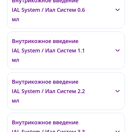
Внутрикожное введение
0184
IAL System / Иал Систем 0.6
от 47 000 ₽
мл
—
Внутрикожное введение
00730
IAL System / Иал Систем 1.1
от 9 000 ₽
мл
—
Внутрикожное введение
00731
IAL System / Иал Систем 2.2
от 14 000 ₽
мл
—
Внутрикожное введение
0821
IAL System / Иал Систем 3.3