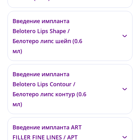
—
Введение импланта
00729
Belotero Lips Shape /
от 26 900 ₽
Белотеро липс шейп (0.6
мл)
—
Введение импланта
008141
Belotero Lips Contour /
от 21 400 ₽
Белотеро липс контур (0.6
мл)
—
Введение импланта ART
008142
FILLER FINE LINES / АРТ
от 20 300 ₽