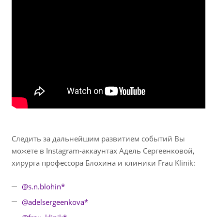
Следить за дальнейшим развитием событий Вы
можете в Instagram-аккаунтах Адель Cергеенковой,
хирурга профессора Блохина и клиники Frau Klinik:
@s.n.blohin*
@adelsergeenkova*