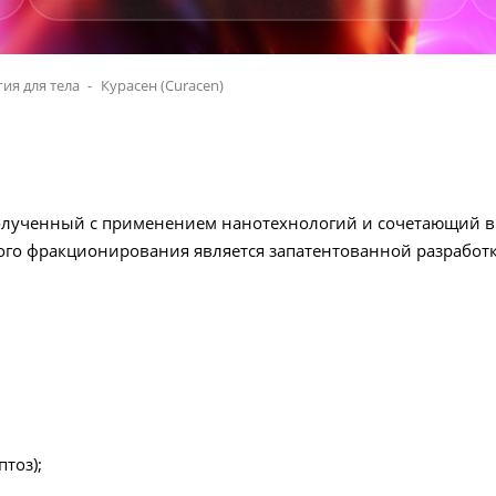
ия для тела
Курасен (Curacen)
лученный с применением нанотехнологий и сочетающий в 
ого фракционирования является запатентованной разработ
тоз);