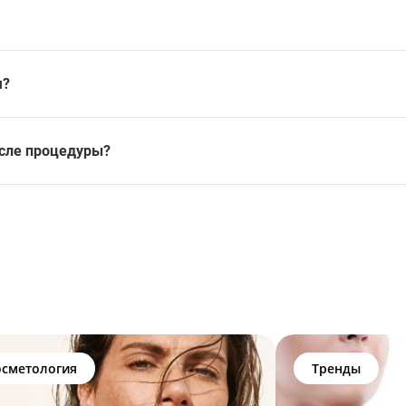
я?
осле процедуры?
осметология
Тренды