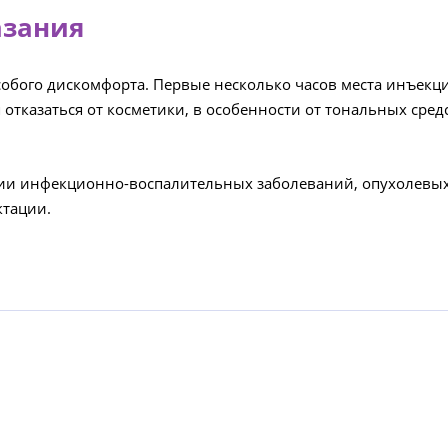
азания
обого дискомфорта. Первые несколько часов места инъекций
отказаться от косметики, в особенности от тональных средс
ии инфекционно-воспалительных заболеваний, опухолевых
ктации.