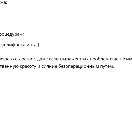
жа;
роцедурам;
(шлифовка и т.д.).
яющего старение, даже если выраженных проблем еще не им
ественную красоту и сияние безоперационным путем.