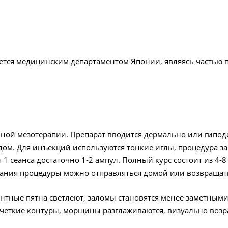
уется медицинским департаментом Японии, являясь частью 
ой мезотерапии. Препарат вводится дермально или гипод
м. Для инъекций используются тонкие иглы, процедура за
 1 сеанса достаточно 1-2 ампул. Полный курс состоит из 4-8
чания процедуры можно отправляться домой или возвращать
ментные пятна светлеют, заломы становятся менее заметным
 четкие контуры, морщины разглаживаются, визуально возра