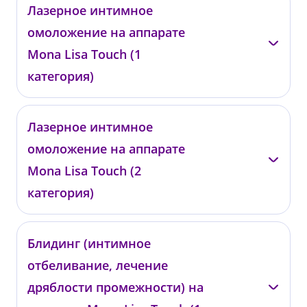
Лазерное интимное
омоложение на аппарате
Mona Lisa Touch (1
категория)
Подольская Т.В.
Лазерное интимное
омоложение на аппарате
ЛО03
от 29 700 ₽
Mona Lisa Touch (2
категория)
Подольская Т.В.
Блидинг (интимное
отбеливание, лечение
ЛО04
от 40 700 ₽
дряблости промежности) на