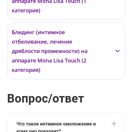
аппарате Mona Lisa Touch (1
категория)
Подольская Т.В.
Блидинг (интимное
отбеливание, лечение
ЛО05
от 18 700 ₽
дряблости промежности) на
аппарате Mona Lisa Touch (2
категория)
Подольская Т.В.
Вопрос/ответ
ЛО06
от 29 700 ₽
Что такое интимное омоложение и
кому оно подходит?