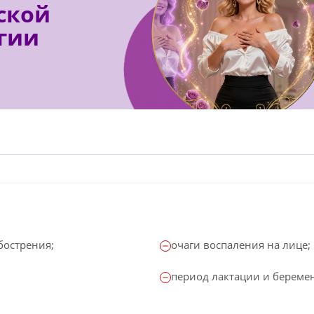
ской
гии
бострения;
очаги воспаления на лице;
период лактации и береме