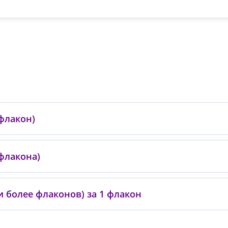
 флакон)
 флакона)
 и более флаконов) за 1 флакон