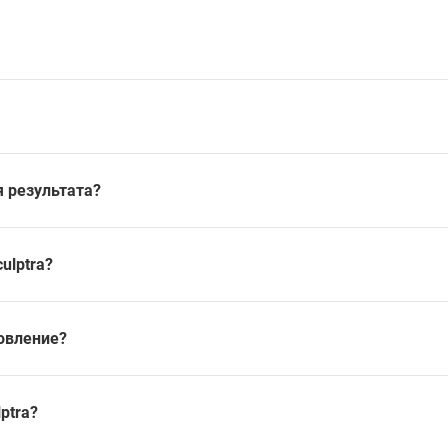
я результата?
ulptra?
новление?
ptra?