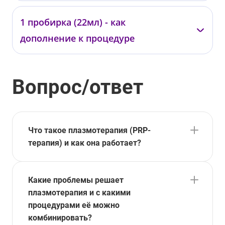
—
1 пробирка (22мл) - как
01976
дополнение к процедуре
от 32 000 ₽
—
Вопрос/ответ
01978
от 29 000 ₽
Что такое плазмотерапия (PRP-
терапия) и как она работает?
Какие проблемы решает
плазмотерапия и с какими
процедурами её можно
комбинировать?