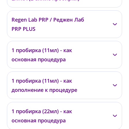
от 18 000 ₽
—
Regen Lab PRP / Реджен Лаб
007432
PRP PLUS
от 36 000 ₽
—
1 пробирка (11мл) - как
00777
основная процедура
от 60 000 ₽
—
1 пробирка (11мл) - как
01975
дополнение к процедуре
от 20 000 ₽
—
1 пробирка (22мл) - как
01977
основная процедура
от 18 000 ₽