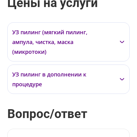
Цены на услуги
УЗ пилинг (мягкий пилинг,
ампула, чистка, маска
(микротоки)
—
УЗ пилинг в дополнении к
01313
процедуре
от 5 500 ₽
—
Вопрос/ответ
01314
от 2 000 ₽