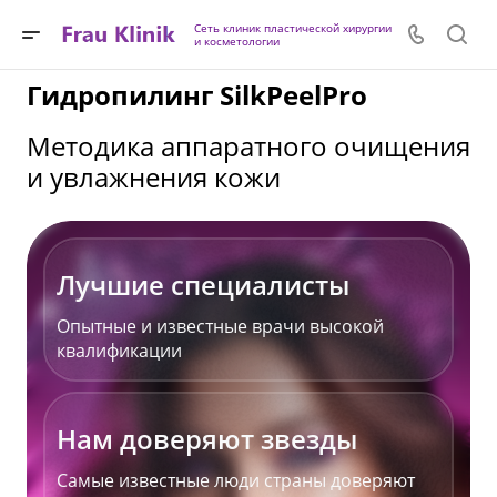
Сеть клиник пластической хирургии
и косметологии
Гидропилинг SilkPeelPro
Методика аппаратного очищения
и увлажнения кожи
Лучшие специалисты
Опытные и известные врачи высокой
квалификации
Нам доверяют звезды
Самые известные люди страны доверяют