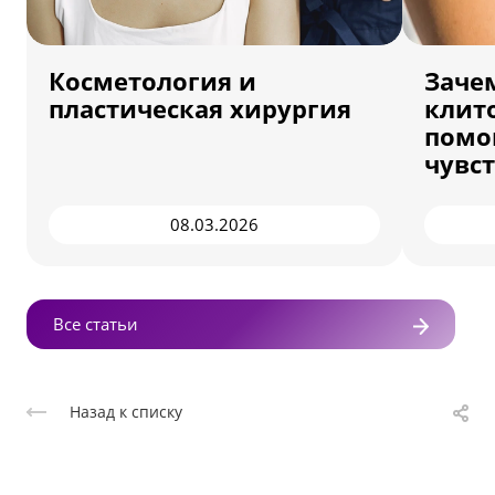
Косметология и
Заче
пластическая хирургия
клито
помо
чувс
08.03.2026
Все статьи
Назад к списку