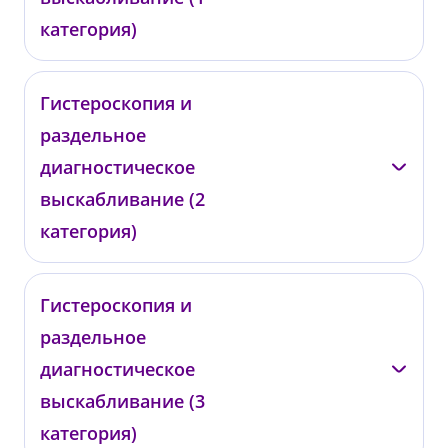
категория)
Подольская Т.В.
Гистероскопия и
раздельное
ГРВ01
от 55 000 ₽
диагностическое
выскабливание (2
категория)
Подольская Т.В.
Гистероскопия и
раздельное
ГРВ02
от 66 000 ₽
диагностическое
выскабливание (3
категория)