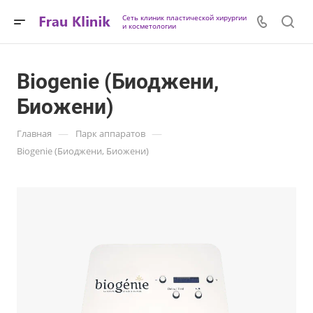
Сеть клиник пластической хирургии
и косметологии
Biogenie (Биоджени,
Биожени)
—
—
Главная
Парк аппаратов
Biogenie (Биоджени, Биожени)