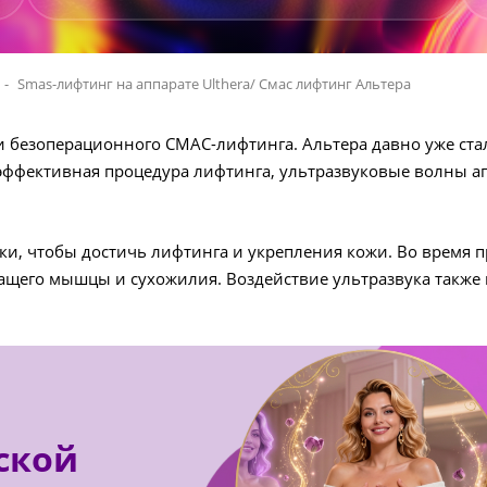
Smas-лифтинг на аппарате Ulthera/ Смас лифтинг Альтера
сти безоперационного СМАС-лифтинга. Альтера давно уже с
эффективная процедура лифтинга, ультразвуковые волны ап
жки, чтобы достичь лифтинга и укрепления кожи. Во время 
ржащего мышцы и сухожилия. Воздействие ультразвука также
ской