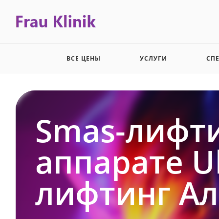
ВСЕ ЦЕНЫ
УСЛУГИ
СП
Smas-лифти
аппарате U
лифтинг Ал