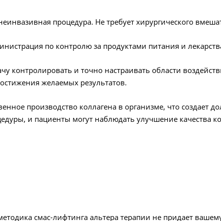
- неинвазивная процедура. Не требует хирургического вмеша
министрация по контролю за продуктами питания и лекарст
ачу контролировать и точно настраивать области воздейств
достижения желаемых результатов.
твенное производство коллагена в организме, что создает 
цедуры, и пациенты могут наблюдать улучшение качества к
методика смас-лифтинга альтера терапии не придает вашем