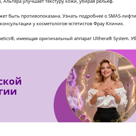
, Альтера улучшает текстуру кожи, убирая рельеф.
ет быть противопоказана. Узнать подробнее о SMAS-лифтинге
консультации у косметологов-эстетистов Фрау Клиник.
hetics®, имеющая оригинальный аппарат Ulthera® System. У
ской
гии