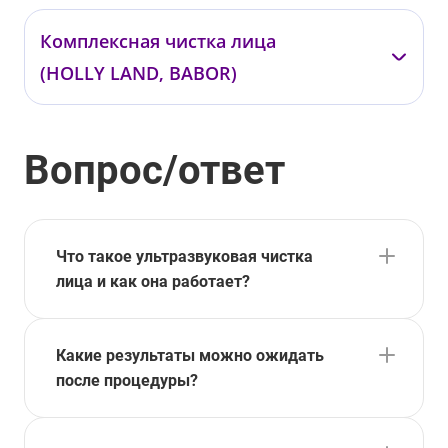
—
Комплексная чистка лица
001512
(HOLLY LAND, BABOR)
от 7 000 ₽
—
Вопрос/ответ
01312
от 6 300 ₽
Что такое ультразвуковая чистка
лица и как она работает?
Какие результаты можно ожидать
после процедуры?