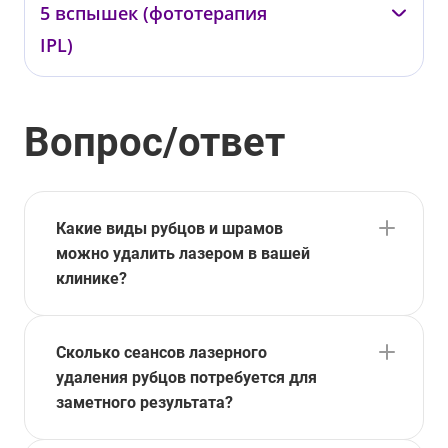
5 вспышек (фототерапия
от 40 000 ₽
IPL)
—
Вопрос/ответ
05573
от 3 000 ₽
Какие виды рубцов и шрамов
можно удалить лазером в вашей
клинике?
Сколько сеансов лазерного
удаления рубцов потребуется для
заметного результата?