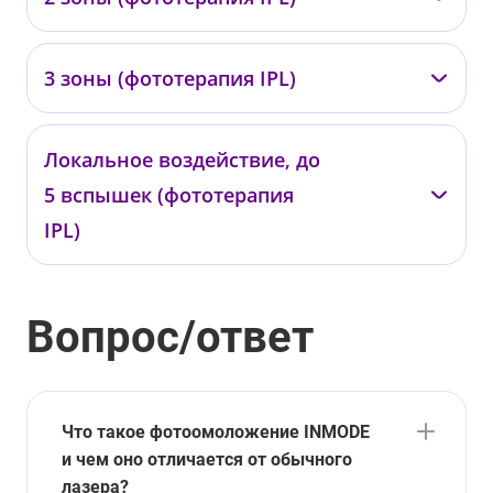
05570
от 18 000 ₽
—
3 зоны (фототерапия IPL)
05571
от 30 000 ₽
—
Локальное воздействие, до
05572
5 вспышек (фототерапия
от 40 000 ₽
IPL)
—
Вопрос/ответ
05573
от 3 000 ₽
Что такое фотоомоложение INMODE
и чем оно отличается от обычного
лазера?