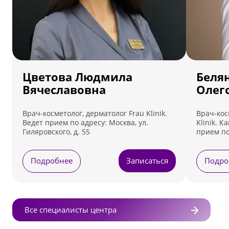
Цветова Людмила
Беля
Вячеславовна
Олег
Врач-косметолог, дерматолог Frau Klinik.
Врач-кос
Ведет прием по адресу: Москва, ул.
Klinik. 
Гиляровского, д. 55
прием по
Лефортовс
Подробнее
Записаться
Подро
Все специалисты центра