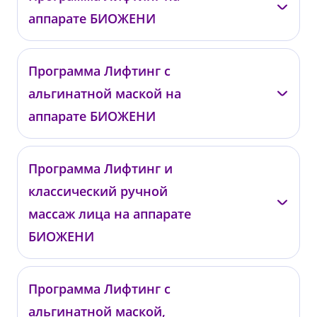
01937
аппарате БИОЖЕНИ
от 4 600 ₽
—
Программа Лифтинг с
01938
альгинатной маской на
от 7 800 ₽
аппарате БИОЖЕНИ
—
Программа Лифтинг и
01939
классический ручной
от 9 800 ₽
массаж лица на аппарате
БИОЖЕНИ
—
Программа Лифтинг с
01940
альгинатной маской,
от 11 300 ₽