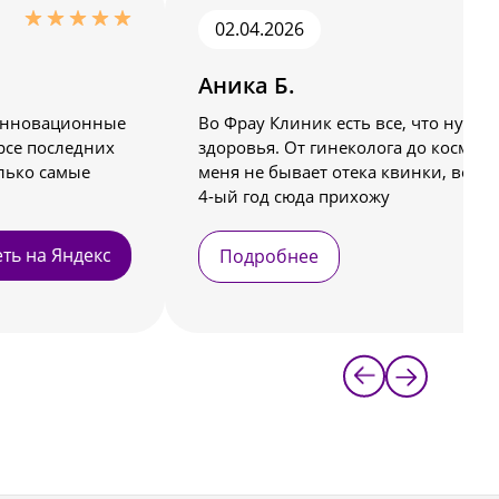
02.04.2026
Аника Б.
 инновационные
Во Фрау Клиник есть все, что нужно
рсе последних
здоровья. От гинеколога до косметол
лько самые
меня не бывает отека квинки, восп
4-ый год сюда прихожу
ть на Яндекс
С
Подробнее