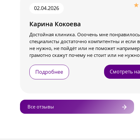
02.04.2026
Карина Кокоева
Достойная клиника. Ооочень мне понравилось
специалисты достаточно компитентны и если ва
не нужно, не пойдёт или не поможет например,
грамотно скажут почему не стоит или не нужно
делать. Не навязывают , в учитывают ваши по
что в итоге вы можете получить или не получит
Смотреть на
Подробнее
восторге . Рекомендую.
Все отзывы