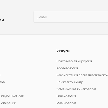
ии
Услуги
Пластическая хирургия
Косметология
ы
Реабилитация после пластическо
тов
Лонжевити центр
Эстетическая гинекология
 клубе FRAU-VIP
Гинекология
к операции
Маммология