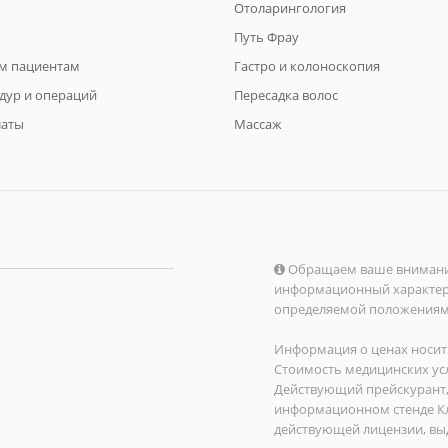
Отоларингология
Путь Фрау
м пациентам
Гастро и колоноскопия
дур и операций
Пересадка волос
латы
Массаж
Обращаем ваше внимание 
информационный характер и
определяемой положениями 
Информация о ценах носит 
Стоимость медицинских усл
Действующий прейскурант,
информационном стенде Кл
действующей лицензии, вы