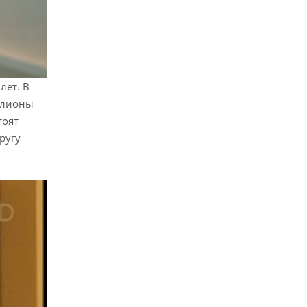
лет. В
ллионы
тоят
ругу