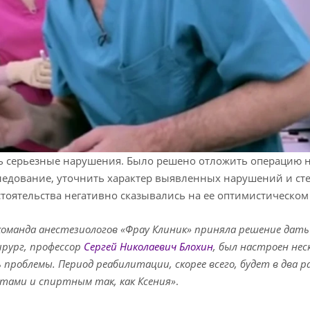
сь серьезные нарушения. Было решено отложить операцию 
ледование, уточнить характер выявленных нарушений и ст
стоятельства негативно сказывались на ее оптимистическом
команда анестезиологов «Фрау Клиник» приняла решение дать
ирург, профессор
Сергей Николаевич Блохин
, был настроен нес
 проблемы. Период реабилитации, скорее всего, будет в два р
етами и спиртным так, как Ксения»
.