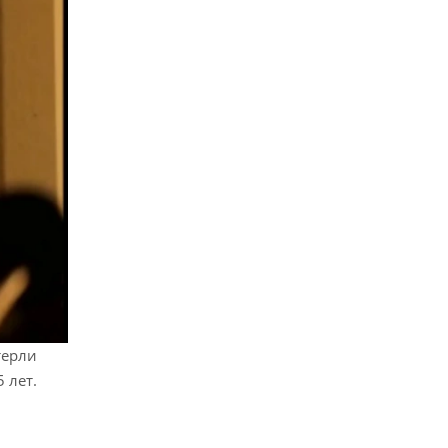
терли
 лет.