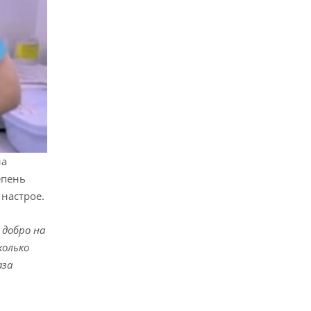
на
епень
 настрое.
 добро на
колько
аза