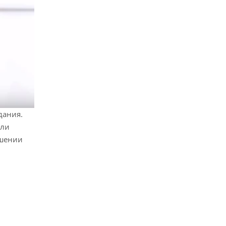
дания.
ли
ршении