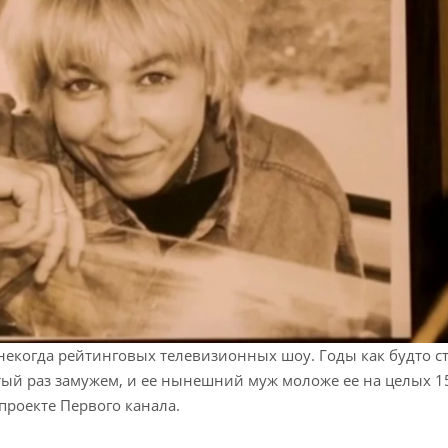
у некогда рейтинговых телевизионных шоу. Годы как будто с
ый раз замужем, и ее нынешний муж моложе ее на целых 15
проекте Первого канала.