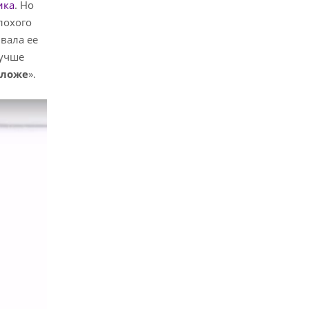
ика
. Но
лохого
вала ее
лучше
оложе
».