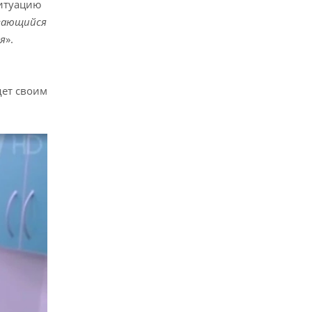
итуацию
игающийся
ся
».
дет своим