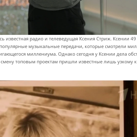
сь известная радио и телеведущая Ксения Стриж. Ксении 49 
е популярные музыкальные передачи, которые смотрели ми
игающегося миллениума. Однако сегодня у Ксении дела обс
 смену топовым проектам пришли известные лишь узкому к