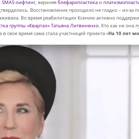
ы
SMAS-лифтинг
, верхняя
блефаропластика
и
платизмопласт
твердились. Восстановление проходило не гладко – из-за п
 заживала. Во время реабилитации Ксению активно поддержи
стка группы «Квартал» Татьяна Литвиненко
. Кто как не она 
в свое время сама стала участницей проекта «
На 10 лет м