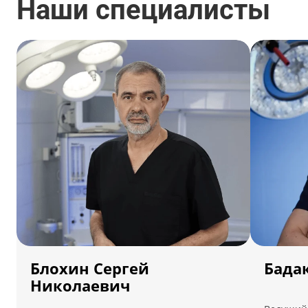
Наши специалисты
от 180 000 ₽
от 160 000 ₽
Блохин Сергей
Бада
Николаевич