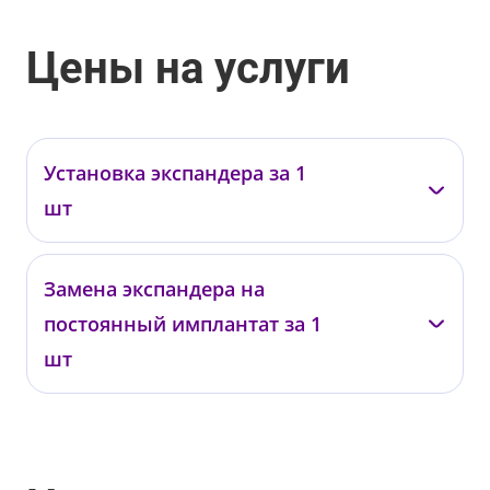
Цены на услуги
Установка экспандера за 1
шт
Бадак О.Е.
Пермяков В.Н.
Замена экспандера на
постоянный имплантат за 1
02.01.13.01
02.01.13.02
от 160 000 ₽
от 160 000 ₽
шт
Бадак О.Е.
Пермяков В.Н.
02.01.14.01
02.01.14.02