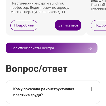
Ведущий 
Пластический хирург Frau Klinik,
Главный 
профессор. Ведет прием по адресу:
Пуговишн
Москва, пер. Пуговишников, д. 11
Подробнее
Записаться
Подро
Все специалисты центра
Вопрос/ответ
Кому показана реконструктивная
пластика груди?