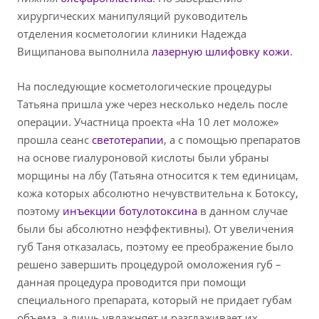
хирургических манипуляций руководитель
отделения косметологии клиники Надежда
Вищипанова выполнила
лазерную шлифовку кожи
.
На последующие косметологические процедуры
Татьяна пришла уже через несколько недель после
операции. Участница проекта «На 10 лет моложе»
прошла сеанс
светотерапии
, а с помощью препаратов
на основе гиалуроновой кислоты были убраны
морщины на лбу (Татьяна относится к тем единицам,
кожа которых абсолютно нечувствительна к Ботоксу,
поэтому
инъекции ботулотоксина
в данном случае
были бы абсолютно неэффективны). От увеличения
губ Таня отказалась, поэтому ее преображение было
решено завершить процедурой омоложения губ –
данная процедура проводится при помощи
специального препарата, который не придает губам
объема, а лишь увлажняет и разглаживает их.