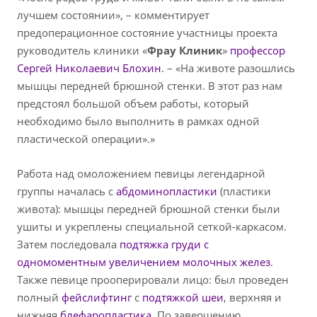
лучшем состоянии», – комментирует
предоперационное состояние участницы проекта
руководитель клиники «
Фрау Клиник
»
профессор
Сергей Николаевич Блохин
. – «На животе разошлись
мышцы передней брюшной стенки. В этот раз нам
предстоял большой объем работы, который
необходимо было выполнить в рамках одной
пластической операции».»
Работа над омоложением певицы легендарной
группы началась с
абдоминопластики
(пластики
живота): мышцы передней брюшной стенки были
ушиты и укреплены специальной сеткой-каркасом.
Затем последовала
подтяжка груди с
одномоментным увеличением молочных желез
.
Также певице прооперировали лицо: был проведен
полный
фейслифтинг
с
подтяжкой шеи
, верхняя и
нижняя
блефаропластика
. По завершению