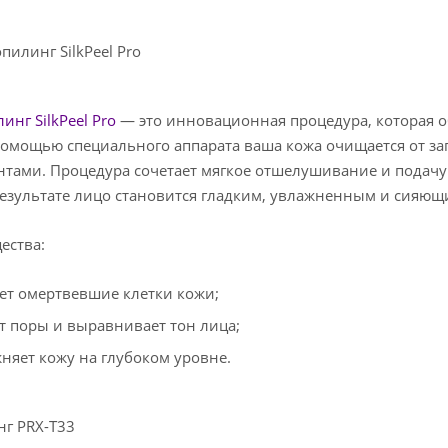
пилинг SilkPeel Pro
инг SilkPeel Pro
— это инновационная процедура, которая о
помощью специального аппарата ваша кожа очищается от 
тами. Процедура сочетает мягкое отшелушивание и подачу
результате лицо становится гладким, увлажненным и сияющ
ества:
ет омертвевшие клетки кожи;
т поры и выравнивает тон лица;
няет кожу на глубоком уровне.
г PRX-T33