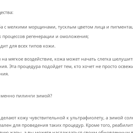
ества:
а с мелкими морщинами, тусклым цветом лица и пигмента
к процессов регенерации и омоложения;
дит для всех типов кожи.
 на мягкое воздействие, кожа может начать слегка шелушить
ия. Эта процедура подойдет тем, кто хочет не просто осве
ния.
именно пилинги зимой?
делают кожу чувствительной к ультрафиолету, а зимой со
еален для проведения таких процедур. Кроме того, реабилит
вию жары, а вы можете наслаждаться своим обновленным в