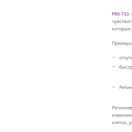
PRX-T33
—
чувствит
которые 
Преимущ
отсут
быстр
Ретин
Ретиноев
изменени
клеток, 