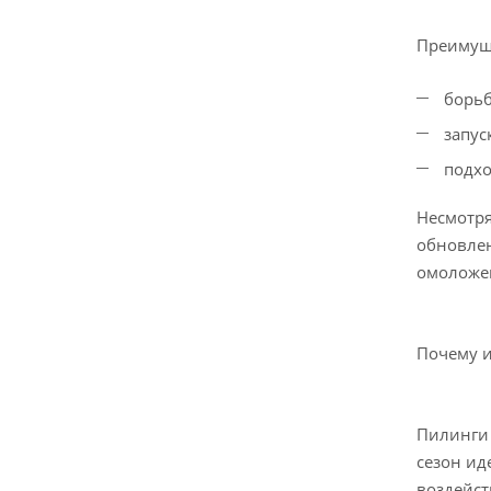
Преимущ
борьб
запус
подхо
Несмотря
обновлен
омоложе
Почему 
Пилинги 
сезон ид
воздейст