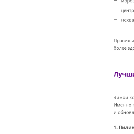
мороз
центр
нехва
Правильн
более зд
Лучши
Зимой ко
Именно п
и обновл
1. Пили