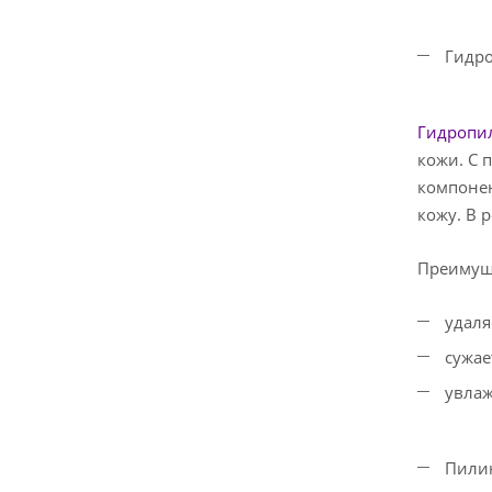
Гидро
Гидропил
кожи. С 
компонен
кожу. В 
Преимущ
удаля
сужае
увлаж
Пилин