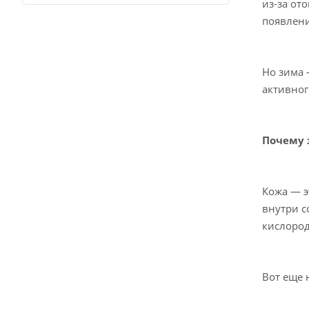
из-за от
появлени
Но зима 
активног
Почему 
Кожа — э
внутри с
кислород
Вот еще 