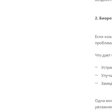
2. Биор
Если кож
проблема
Что дает
Устра
Улучш
Замед
Одна мол
увлажнен