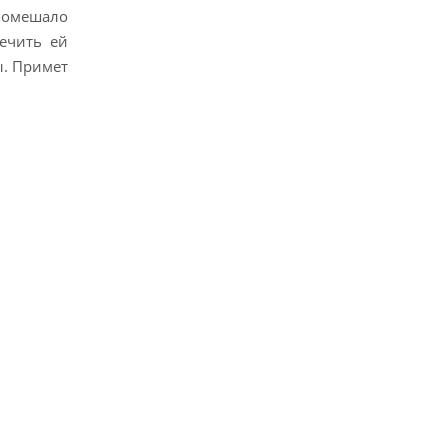
помешало
ечить ей
ы. Примет