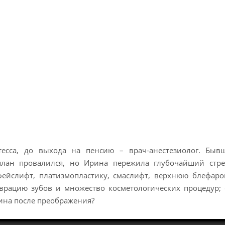
есса, до выхода на пенсию – врач-анестезиолог. Быв
план провалился, но Ирина пережила глубочайший стрес
ейслифт, платизмопластику, смаслифт, верхнюю блефаро
врацию зубов и множество косметологических процедур;
ина после преображения?