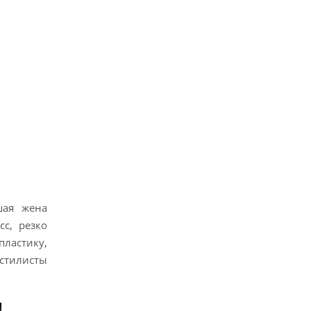
шая жена
с, резко
пластику,
 стилисты