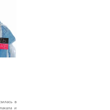
узилась в
лакала и