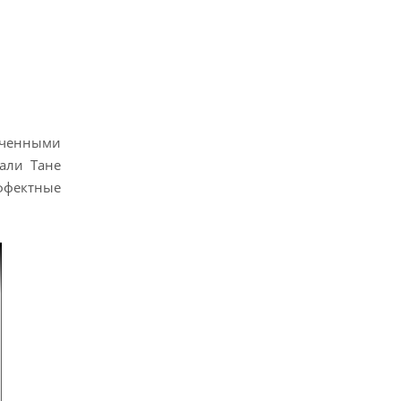
аченными
али Тане
эффектные