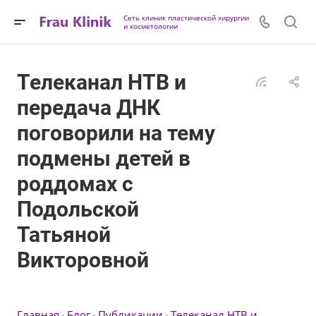
Сеть клиник пластической хирургии
и косметологии
Телеканал НТВ и
передача ДНК
поговорили на тему
подмены детей в
роддомах с
Подольской
Татьяной
Викторовной
Главная
Блог
Публикации
Телеканал НТВ и