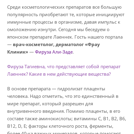
Среди косметологических препаратов все большую
популярность приобретают те, которые инициируют
иммунные процессы в организме, давая импульс к
омоложению изнутри. Сегодня мы беседуем о
японском препарате Лаеннек. Гость нашего портала
—
врач-косметолог, дерматолог «Фрау
Клиник»
—
Фируза Али-Заде
.
Фируза Тагиевна, что представляет собой препарат
Лаеннек? Какие в нем действующие вещества?
В основе препарата — гидролизат плаценты
человека. Надо отметить, что это единственный в
мире препарат, который разрешен для
внутривенного введения. Помимо плаценты, в его
составе также аминокислоты; витамины С, B1, B2, B6,
B12, D, E; факторы клеточного роста, ферменты,
более 40-ка важных минералов, которые помогают