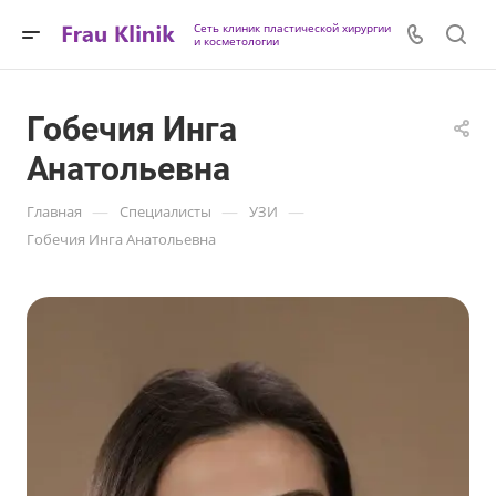
Сеть клиник пластической хирургии
и косметологии
Гобечия Инга
Анатольевна
—
—
—
Главная
Специалисты
УЗИ
Гобечия Инга Анатольевна