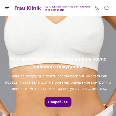
Сеть клиник пластической хирургии
и косметологии
Что происходит с кожей и жиром после
сильного похудения
Сильное похудение почти всегда воспринимается как
победа. Новое тело, другие объемы, ощущение контроля и
легкости. Но на этапе, когда вес уже ушел, у многих
возникает неожиданное разочарование. Контуры не
выглядят подтянутыми, а отражение в зеркале не
Подробнее
совпадает с ожиданиями.