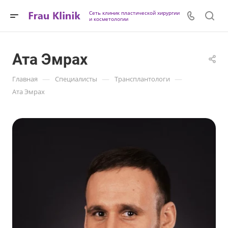
Сеть клиник пластической хирургии
и косметологии
Ата Эмрах
—
—
—
Главная
Специалисты
Трансплантологи
Ата Эмрах