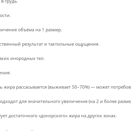
 в грудь.
ости:
чение объёма на 1 размер.
твенный результат и тактильные ощущения.
их инородных тел.
ения:
жира рассасывается (выживает 50–70%) — может потребова
ходит для значительного увеличения (на 2 и более размер
т достаточного «донорского» жира на других зонах.