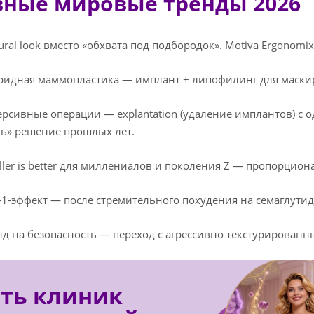
вные мировые тренды 2026
al look вместо «обхвата под подбородок». Motiva Ergonomi
дная маммопластика — имплант + липофилинг для маскиро
сивные операции — explantation (удаление имплантов) с 
ь» решение прошлых лет.
er is better для миллениалов и поколения Z — пропорцион
-эффект — после стремительного похудения на семаглутиде/ти
 на безопасность — переход с агрессивно текстурирован
еть клиник