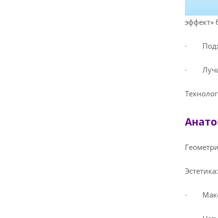
эффект» 
· Подхо
· Лучше
Технолог
Анато
Геометри
Эстетика:
· Максим