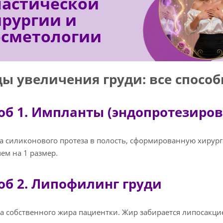
ластической
ирургии и
осметологии
ы увеличения груди: все спосо
об 1. Импланты (эндопротезиро
а силиконового протеза в полость, сформированную хирург
ем на 1 размер.
об 2. Липофилинг груди
а собственного жира пациентки. Жир забирается липосакцие