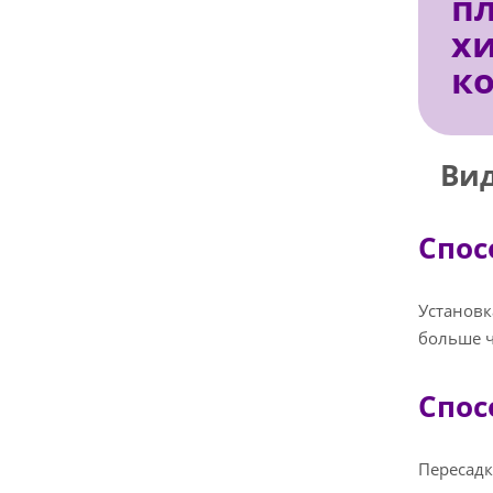
п
х
к
Вид
Спос
Установк
больше ч
Спос
Пересадк