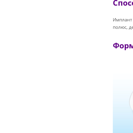
Спос
Имплант 
полюс, д
Форм