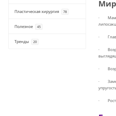
Мир
Пластическая хирургия
78
· Маммоп
липосак
Полезное
45
· Главн
Тренды
20
· Возра
выглядя
· Возрас
· Заметн
упругост
· Рост 