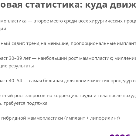
овая статистика: куда дви
ластика — второе место среди всех хирургических процедур
ции
ый сдвиг: тренд на меньшие, пропорциональные имплант
ст 30–39 лет — наибольший рост маммопластик; миллениа
щие результаты
т 40–54 — самая большая доля косметических процедур 
ый рост запросов на коррекцию груди и тела после похуде
ь, требуется подтяжка
гибридной маммопластики (имплант + липофилинг)