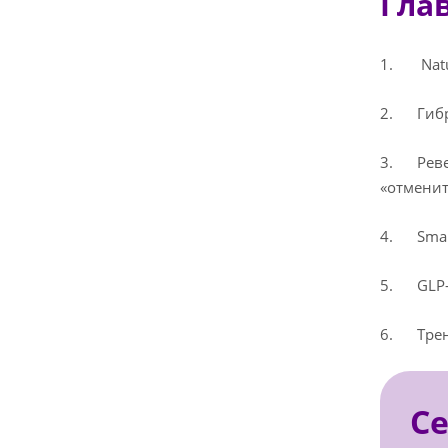
Гла
1. Natur
2. Гибри
3. Ревер
«отменит
4. Small
5. GLP-1
6. Тренд
С