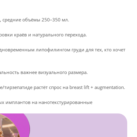
x, средние объёмы 250–350 мл.
вки краёв и натурального перехода.
одновременным липофилингом груди для тех, кто хочет
альность важнее визуального размера.
рзепатиде растёт спрос на breast lift + augmentation.
ных имплантов на нанотекстурированные