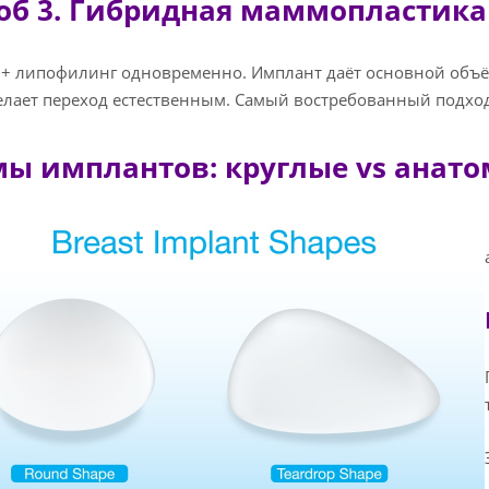
об 3. Гибридная маммопластика
+ липофилинг одновременно. Имплант даёт основной объём
елает переход естественным. Самый востребованный подхо
ы имплантов: круглые vs анат