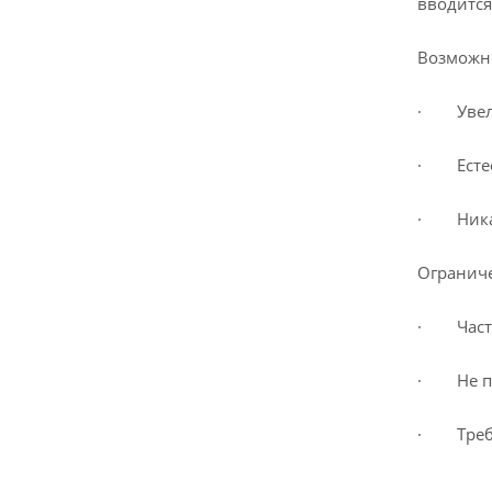
вводится
Возможн
· Увели
· Естес
· Никак
Огранич
· Часть 
· Не под
· Требуе