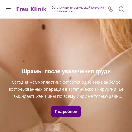
Сеть клиник пластической хирургии
и косметологии
Шрамы после увеличения груди
Сегодня маммопластика остается одной из наиболее
востребованных операций в эстетической хирургии. Ее
выбирают женщины по всему миру не только ради
объема, но прежде всего ради гармонии пропорций и
уверенности в собственном теле.
Подробнее