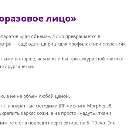
норазовое лицо»
аратов «для объёма». Лицо превращается в
завтра — ещё один шприц «для профилактики старения».
ными и старше, чем могли бы при аккуратной тактике.
я хирургически.
ю, а не на объём любой ценой.
нг, аппаратные методики (RF‑лифтинг Morpheus8,
репить каркас кожи, а не просто «надуть» ткани.
им, что она повредит перспективе на 5–10 лет. Это