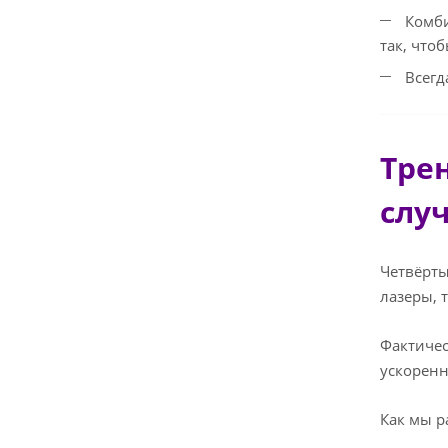
Комби
так, что
Всегд
Тре
слу
Четвёрты
лазеры, 
Фактичес
ускоренн
Как мы р