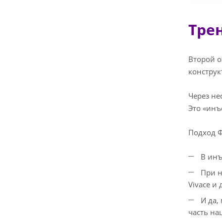
Тре
Второй о
конструк
Через не
Это «инъ
Подход 
В инъ
При н
Vivace и
И да,
часть на