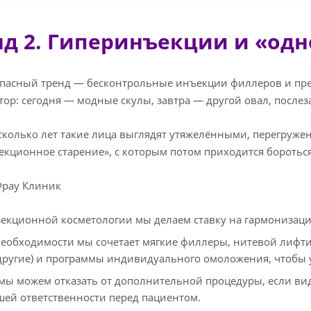
нд 2. Гиперинъекции и «од
пасный тренд — бесконтрольные инъекции филлеров и преп
тор: сегодня — модные скулы, завтра — другой овал, после
сколько лет такие лица выглядят утяжелёнными, перегружен
екционное старение», с которым потом приходится боротьс
Фрау Клиник
екционной косметологии мы делаем ставку на гармонизаци
еобходимости мы сочетает мягкие филлеры, нитевой лифти
 другие) и программы индивидуального омоложения, чтобы ук
 мы можем отказать от дополнительной процедуры, если вид
шей ответственности перед пациентом.