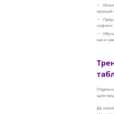
Испол
нужный м
Предл
лифтинг 
Обуча
как и са
Тре
таб
Отдельна
«для про
Да, како