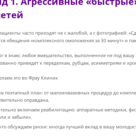
нд 1. Агрессивные «быстрые
сетей
пациенты часто приходят не с жалобой, а с фотографией: «Сд
ся обещания «комплексного омоложения за 30 минут» и па
рг я знаю: любое вмешательство, выполненное не под вашу 
ованно приведёт к переделкам, рубцам, асимметриям и хро
елаем это во Фрау Клиник
м поэтапный план: от малоинвазивных процедур до компле
твительно оправдана.
тельно включаем реабилитацию: аппаратные методики, физ
али и забыли».
то обсуждаем риски: иногда лучший вклад в вашу молодост