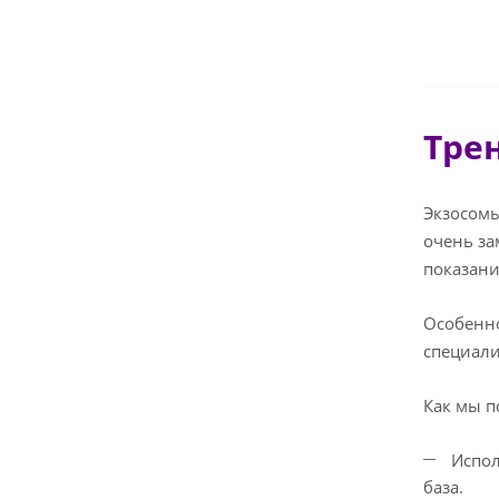
Тре
Экзосомы
очень за
показан
Особенно
специали
Как мы п
Испол
база.