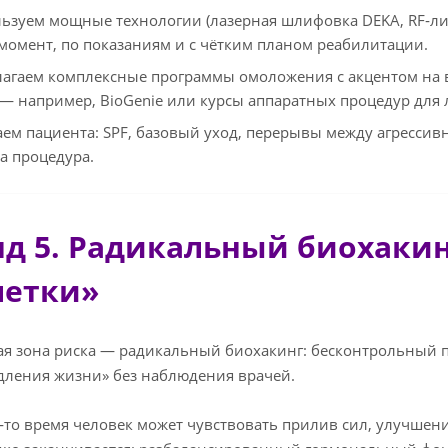
ьзуем мощные технологии (лазерная шлифовка DEKA, RF‑лифт
омент, по показаниям и с чётким планом реабилитации.
агаем комплексные программы омоложения с акцентом на 
— например, BioGenie или курсы аппаратных процедур для л
ем пациента: SPF, базовый уход, перерывы между агрессив
ма процедура.
нд 5. Радикальный биохаки
летки»
я зона риска — радикальный биохакинг: бесконтрольный п
дления жизни» без наблюдения врачей.
е‑то время человек может чувствовать прилив сил, улучшени