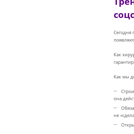
Тре
соц
Сегодня 
появляют
Как хиру
гарантир
Как мы д
Строи
она дейс
Обяза
не «сдел
Откры