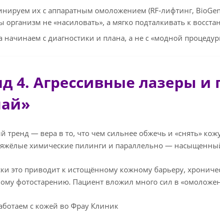
нируем их с аппаратным омоложением (RF‑лифтинг, BioGeni
бы организм не «насиловать», а мягко подталкивать к восст
а начинаем с диагностики и плана, а не с «модной процедур
нд 4. Агрессивные лазеры и
чай»
й тренд — вера в то, что чем сильнее обжечь и «снять» кож
тяжёлые химические пилинги и параллельно — насыщенный
ки это приводит к истощённому кожному барьеру, хроничес
ому фотостарению. Пациент вложил много сил в «омоложени
аботаем с кожей во Фрау Клиник