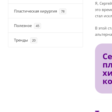
Я, Серге
это врем
Пластическая хирургия
78
стал иск
Полезное
45
В этой с
альтерна
Тренды
20
С
п
х
к