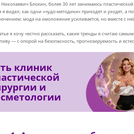
й Николаевич Блохин, более 30 лет занимаюсь пластической
я я видел, как одни «чудо‑методики» приходят и уходят, а п
лючением: мода на омоложение усиливается, но вместе с ней
татье я хочу честно рассказать, какие тренды я считаю сам
тиву — с опорой на безопасность, прогнозируемость и есте
еть клиник
ластической
ирургии и
осметологии