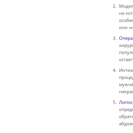
Модел
не хо
особе
или «
Опера
хирур
попул
остае
Интим
проце
мужчи
некра
Липос
опред
обратн
абдом