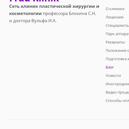
Сеть клиник пластической хирургии и
О клинике
косметологии
профессора Блохина С.Н.
Лицензии
и доктора Вульфа И.А.
Специалист
Парк аппара
Реквизиты
Положение о
Подготовка 
Блог
Новости
Иногородни
Видео проце
Способы оп