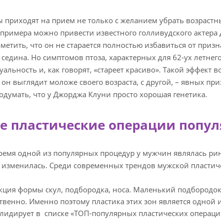
приходят на прием не только с желанием убрать возрастн
 примера можно привести известного голливудского актера
метить, что он не старается полностью избавиться от призн
 седина. Но симптомов птоза, характерных для 62-ух летнего 
альность и, как говорят, «стареет красиво». Такой эффект 
 он выглядит моложе своего возраста, с другой, – явных пр
думать, что у Джорджа Клуни просто хорошая генетика.
е пластические операции попу
ремя одной из популярных процедур у мужчин являлась ри
 изменилась. Среди современных трендов мужской пласти
кция формы скул, подбородка, носа. Маленький подбородок
твенно. Именно поэтому пластика этих зон является одной 
 лидирует в списке «ТОП-популярных пластических операц