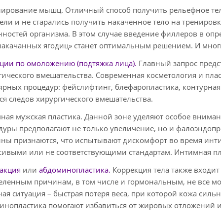
ирование мышц. Отличный способ получить рельефное тел
тели и не старались получить накаченное тело на трениров
нностей организма. В этом случае введение филлеров в оп
накачанных ягодиц» станет оптимальным решением. И мног
ции по омоложению (подтяжка лица).
Главный запрос предс
гического вмешательства. Современная косметология и пласт
ярных процедур: фейслифтинг, блефаропластика, контурная
тся следов хирургического вмешательства.
ная мужская пластика. Данной зоне уделяют особое вним
дуры предполагают не только увеличение, но и фалоэндоп
ны признаются, что испытывают дискомфорт во время инт
сивыми или не соответствующими стандартам. Интимная пла
акция
или
абдоминопластика.
Коррекция тела также входит
еленным причинам, в том числе и гормональным, не все мо
ая ситуация – быстрая потеря веса, при которой кожа сильн
инопластика помогают избавиться от жировых отложений 