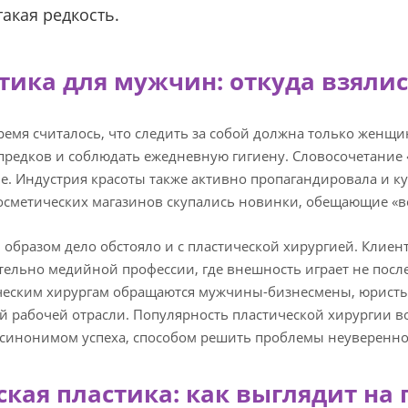
такая редкость.
тика для мужчин: откуда взяли
ремя считалось, что следить за собой должна только женщи
предков и соблюдать ежедневную гигиену. Словосочетание 
е. Индустрия красоты также активно пропагандировала и к
осметических магазинов скупались новинки, обещающие «в
образом дело обстояло и с пластической хирургией. Клиен
ельно медийной профессии, где внешность играет не посл
ческим хирургам обращаются мужчины-бизнесмены, юристы,
 рабочей отрасли. Популярность пластической хирургии во
 синонимом успеха, способом решить проблемы неуверенн
кая пластика: как выглядит на