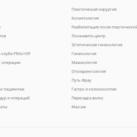
Пластическая хирургия
Косметология
ы
Реабилитация после пластическо
тов
Лонжевити центр
Эстетическая гинекология
 клубе FRAU-VIP
Гинекология
к операции
Маммология
Отоларингология
Путь Фрау
м пациентам
Гастро и колоноскопия
дур и операций
Пересадка волос
латы
Массаж