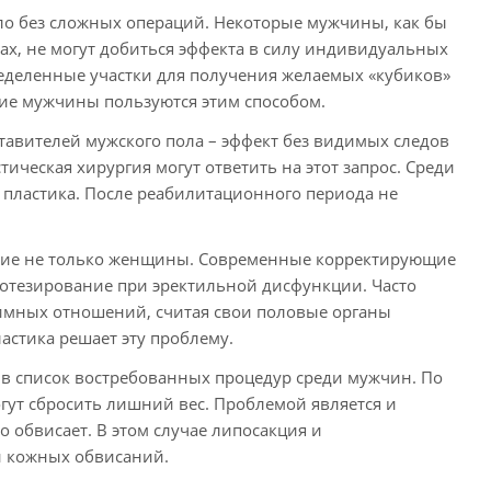
о без сложных операций. Некоторые мужчины, как бы
ках, не могут добиться эффекта в силу индивидуальных
ределенные участки для получения желаемых «кубиков»
ие мужчины пользуются этим способом.
тавителей мужского пола – эффект без видимых следов
ическая хирургия могут ответить на этот запрос. Среди
 пластика. После реабилитационного периода не
ание не только женщины. Современные корректирующие
ротезирование при эректильной дисфункции. Часто
имных отношений, считая свои половые органы
стика решает эту проблему.
 в список востребованных процедур среди мужчин. По
гут сбросить лишний вес. Проблемой является и
о обвисает. В этом случае липосакция и
и кожных обвисаний.