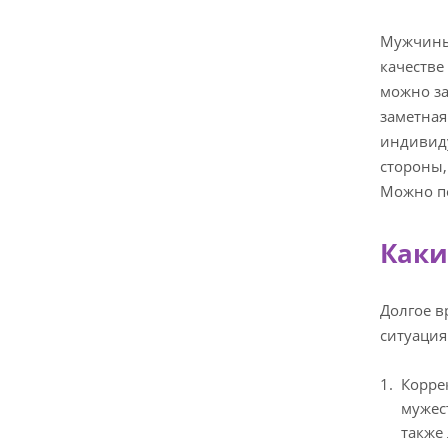
Мужчины 
качестве
можно за
заметная
индивиду
стороны,
Можно по
Каки
Долгое в
ситуация
Корре
мужес
также