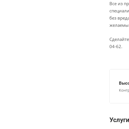
Все из п
специали
без вред
желаемый
Сделайте
04-62.
Высо
Конт
Услуг