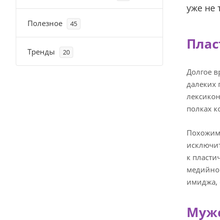
уже не 
Полезное
45
Плас
Тренды
20
Долгое в
далеких 
лексикон
полках к
Похожим 
исключит
к пласти
медийной
имиджа,
Мужс