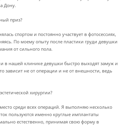
а Дону.
тный приз?
ялась спортом и постоянно участвует в фотосессиях,
сняясь. По моему опыту после пластики груди девушки
мания от сильного пола.
ции в нашей клинике девушки быстро выходят замуж и
то зависит не от операции и не от внешности, ведь
 эстетической хирургии?
 место среди всех операций. Я выполняю несколько
нток пользуются именно круглые имплантаты
мально естественно, принимая свою форму в