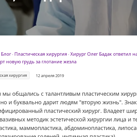
Блог
Пластическая хирургия
Хирург Олег Бадак ответил 
т новую грудь за глотание жезла
ская хирургия
12 апреля 2019
я мы общались с талантливым пластическим хирург
 но и буквально дарит людям "вторую жизнь". Зна
ифицированный пластический хирург. Владеет шир
азивных методик эстетической хирургии лица и т
стика, маммопластика, абдоминопластика, липоса
тезирование голеней, интимная пластика).