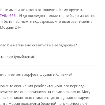
inik не имели никакого отношения. Кому вручить
viksi666_
. И до последнего момента не было известно,
ли быть честным, я подозревал, что выиграет именно
«Москвы 24».
гло бы негативно сказаться на ее здоровье?
тролем (улыбается).
риняли ее метаморфозы друзья и близкие?
моменте окончания реабилитационного периода.
впечатление она произвела на своих знакомых. Могу
ьных и пикантных снимков, где она демонстрирует
 что Мария пользуется бешеной популярностью у