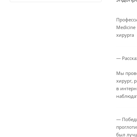
Професси
Medicine
хирурга
— Расска
Мы прово
хирург, 
в интерн
наблюда
— Победи
проглоти
был лучш