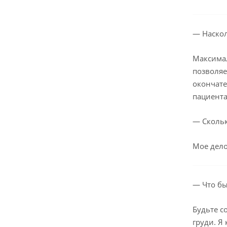
— Наскол
Максимал
позволяе
окончате
пациента
— Сколь
Мое дело
— Что б
Будьте с
груди. Я