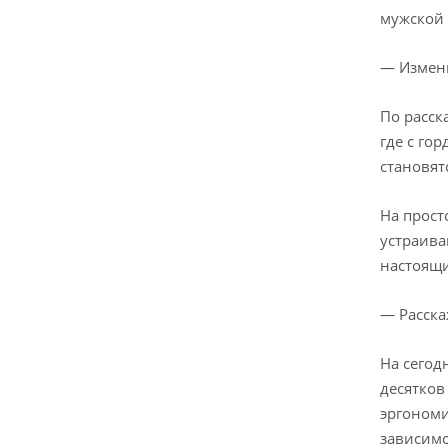
мужской 
— Измени
По расск
где с го
становят
На прост
устраива
настоящи
— Расска
На сегод
десятков
эргономи
зависимо