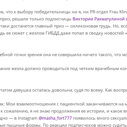
ом, что к выбору победительницы ни я, ни PR-отдел Frau Kl
 приз, решали только подписчицы
Виктории Рахматулиной @
-таки достанется главный приз — силиконовая грудь. Но, ес
дь ее сюжет с жезлом ГИБДД даже попал в сводку новостей 
ебной точки зрения она не совершила ничего такого, что мо
ание жезла должно проводиться под четким врачебным кон
татом девушка осталась довольна, судя по всему. Как восп
ак: Мои взаимоотношения с пациенткой заканчиваются на 
 к сожалению, я не знаю продолжения ее истории, и какое 
одно — в Instagram
@masha_fort777
появилось много сексуал
ые пышные формы. По реакции подписчиков можно судить,