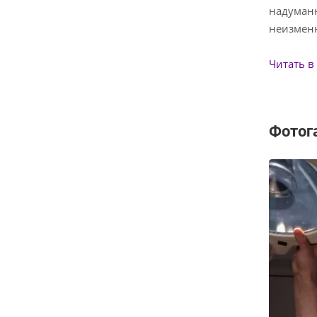
надуманн
неизменн
Читать в
Фотог