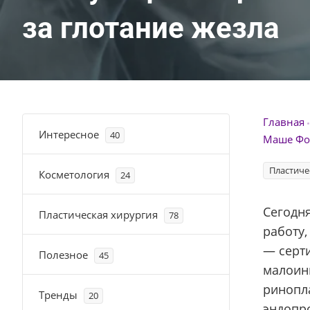
за глотание жезла
Главная
Интересное
40
Маше Фор
Пластиче
Косметология
24
Сегодн
Пластическая хирургия
78
работу,
— серт
Полезное
45
малоинв
ринопла
Тренды
20
эндопро