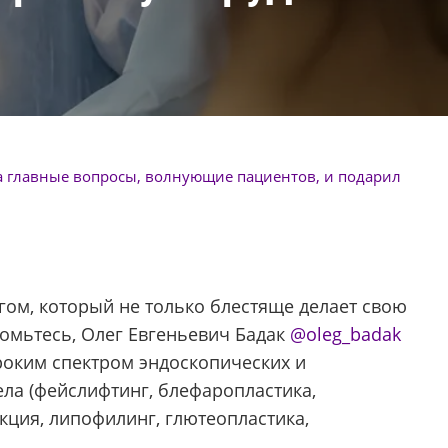
на главные вопросы, волнующие пациентов, и подарил
ом, который не только блестяще делает свою
комьтесь, Олег Евгеньевич Бадак
@oleg_badak
оким спектром эндоскопических и
ела (фейслифтинг, блефаропластика,
кция, липофилинг, глютеопластика,