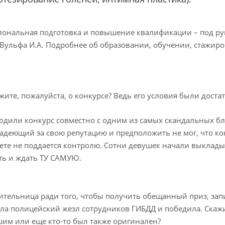
ональная подготовка и повышение квалификации – под руков
 Вульфа И.А. Подробнее об образовании, обучении, стажиро
жите, пожалуйста, о конкурсе? Ведь его условия были дост
дили конкурс совместно с одним из самых скандальных бл
радеющий за свою репутацию и предположить не мог, что кон
ете не поддается контролю. Сотни девушек начали выклады
ть и ждать ТУ САМУЮ.
тельница ради того, чтобы получить обещанный приз, зап
ла полицейский жезл сотрудников ГИБДД и победила. Скажи
им или еще кто-то был также оригинален?