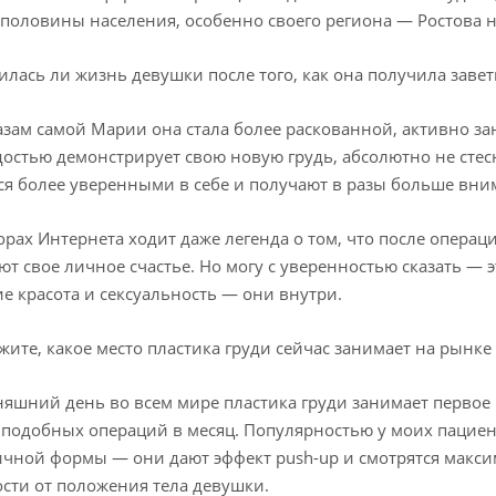
половины населения, особенно своего региона — Ростова н
лась ли жизнь девушки после того, как она получила заве
азам самой Марии она стала более раскованной, активно зан
рдостью демонстрирует свою новую грудь, абсолютно не сте
ся более уверенными в себе и получают в разы больше вни
орах Интернета ходит даже легенда о том, что после опера
ют свое личное счастье. Но могу с уверенностью сказать — э
е красота и сексуальность — они внутри.
жите, какое место пластика груди сейчас занимает на рынке
няшний день во всем мире пластика груди занимает первое
 подобных операций в месяц. Популярностью у моих пацие
чной формы — они дают эффект push-up и смотрятся макси
сти от положения тела девушки.