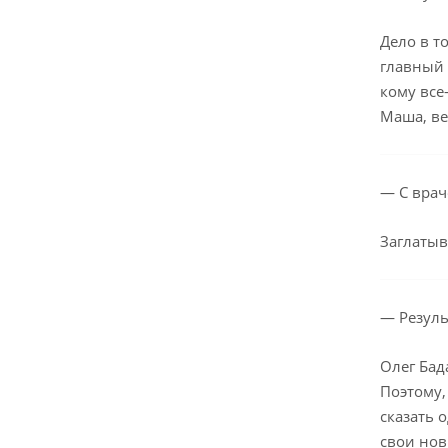
Дело в т
главный
кому все
Маша, ве
— С врач
Заглатыв
— Резуль
Олег Бад
Поэтому,
сказать 
свои нов