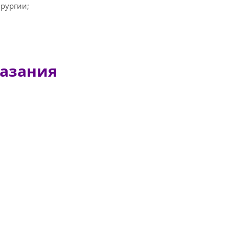
рургии;
казания