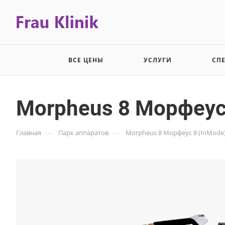
ВСЕ ЦЕНЫ
УСЛУГИ
СП
Morpheus 8 Морфеус
—
—
Главная
Парк аппаратов
Morpheus 8 Морфеус 8 (InMode