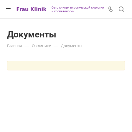
Сеть клиник пластической хирургии
и косметологии
Документы
—
—
Главная
О клинике
Документы